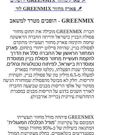
📌 פארק מחזור GREENMIX ירושלים
📌 פארק מחזור GREENMIX לוד
GREENMIX - הופכים מטרד למשאב
חברת GREENMIX מובילה את תחום מחזור
פסולת הבניין בישראל והייתה החברה הראשונה
שיזמה והקימה פארק מחזור תעשייתי מתקדם
לפסולת בניין, שהיווה פיילוט ייחודי בתחום.
פארק
המחזור הראשון של החברה סלל את הדרך
להקמת תעשיית מחזור פסולת בניין ממוסדת
ומוסדרת בישראל, לפיתוח טכנולוגיות ונהלים.
במהלך שנות הפעלתו, נקלטו ומוחזרו בפארק
למעלה מ-6.5 מיליון טון של פסולת בניין, תשתית
והריסות. חלק לא מבוטל מהפסולת שמוחזרה הגיעה
ממקור של אלפי הריסות מבנים שביצעה החברה
לאורך השנים בדגש על הריסות מבנים במסגרת
התחדשות עירונית (כרייה אורבנית).
GREENMIX פיתחה מודל מחזור תעשייתי
המבוסס על עקרונות
"מודל הכלכלה המעגלית"
המתגאה ביעילות של כ-95% מחזור! ועומד
בסטנדרטים בינלאומיים. כחלק מעקרונות המודל