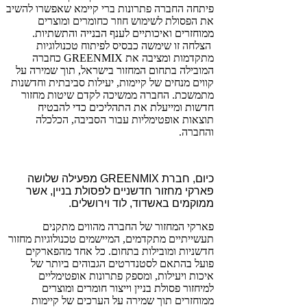
פיתחה החברה פתרונות ברי קיימא שאפשרו להשיב
את הפסולת לשימוש חוזר כחומרים ומוצרים
ממוחזרים ואיכותיים לענף הבנייה והתשתיות.
הצלחה זו שימשה כבסיס לפיתוח טכנולוגיות
מתקדמות ומציבה את GREENMIX כחברה
המובילה בתחום המחזור בישראל, תוך שמירה על
קווים מנחים של קיימות, יעילות סביבתית וחדשנות
מתמשכת. החברה ממשיכה לקדם שיטות מחזור
חדשות ומייעלת את התהליכים כדי להבטיח
תוצאות אופטימליות עבור הסביבה, הכלכלה
והחברה.
כיום, חברת GREENMIX מפעילה שלושה
פארקי מחזור חדשניים לפסולת בניין, אשר
ממוקמים באשדוד, לוד וירושלים.
פארקי המחזור של החברה מהווים מתקנים
תעשייתיים מתקדמים, המיישמים טכנולוגיות מחזור
חדשניות ומובילות בתחום. כל אחד מהפארקים
פועל בהתאם לסטנדרטים הגבוהים ביותר של
איכות ויעילות, ומספק פתרונות אופטימליים
למיחזור פסולת בניין וייצור חומרים ומוצרים
ממוחזרים תוך שמירה על הערכים של קיימות