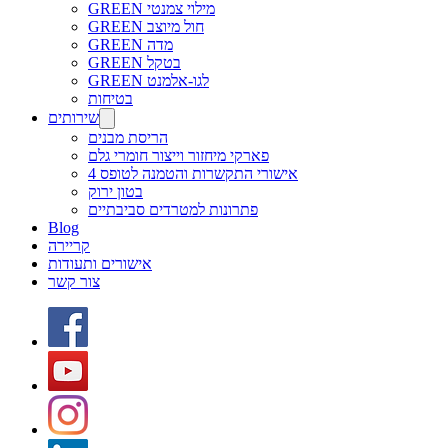
GREEN מילוי צמנטי
GREEN חול מיוצב
GREEN מדה
GREEN בטקל
GREEN לגו-אלמנט
בטיחות
שירותים
הריסת מבנים
פארקי מיחזור וייצור חומרי גלם
אישורי התקשרות והטמנה לטופס 4
בטון ירוק
פתרונות למטרדים סביבתיים
Blog
קריירה
אישורים ותעודות
צור קשר