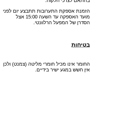
בהתאם לצרכי הלקוח.
הזמנת אספקת התערובות תתבצע יום לפני
מועד האספקה עד השעה 15:00 אצל
הסדרן של המפעל הרלוונטי.
בטיחות
החומר אינו מכיל חומרי מליטה (צמנט) ולכן
אין חשש במגע ישיר בידיים.
ניתן להתייחס לתערובת כחומר טבעי.
פרטים נוספים בדף הבטיחות MSDS
הנמצא באתר האינטרנט של הקבוצה.
המוצר הינו 100% ממוחזר ואיכותי.
שימוש במוצר יזכה את הפרויקט בניקוד
לבנייה ירוקה ועוזר בשימור איכות