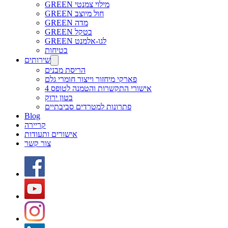
GREEN מילוי צמנטי
GREEN חול מיוצב
GREEN מדה
GREEN בטקל
GREEN לגו-אלמנט
בטיחות
שירותים
הריסת מבנים
פארקי מיחזור וייצור חומרי גלם
אישורי התקשרות והטמנה לטופס 4
בטון ירוק
פתרונות למטרדים סביבתיים
Blog
קריירה
אישורים ותעודות
צור קשר