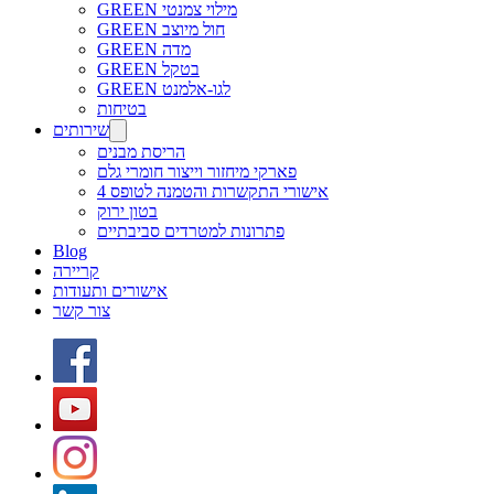
GREEN מילוי צמנטי
GREEN חול מיוצב
GREEN מדה
GREEN בטקל
GREEN לגו-אלמנט
בטיחות
שירותים
הריסת מבנים
פארקי מיחזור וייצור חומרי גלם
אישורי התקשרות והטמנה לטופס 4
בטון ירוק
פתרונות למטרדים סביבתיים
Blog
קריירה
אישורים ותעודות
צור קשר